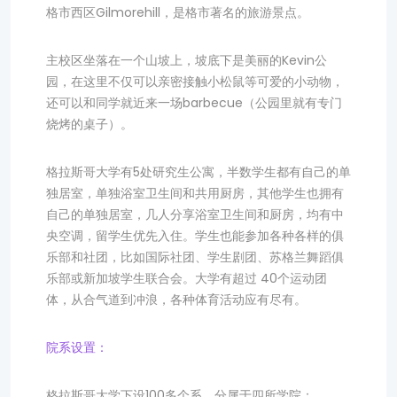
格市西区Gilmorehill，是格市著名的旅游景点。
主校区坐落在一个山坡上，坡底下是美丽的Kevin公
园，在这里不仅可以亲密接触小松鼠等可爱的小动物，
还可以和同学就近来一场barbecue（公园里就有专门
烧烤的桌子）。
格拉斯哥大学有5处研究生公寓，半数学生都有自己的单
独居室，单独浴室卫生间和共用厨房，其他学生也拥有
自己的单独居室，几人分享浴室卫生间和厨房，均有中
央空调，留学生优先入住。学生也能参加各种各样的俱
乐部和社团，比如国际社团、学生剧团、苏格兰舞蹈俱
乐部或新加坡学生联合会。大学有超过 40个运动团
体，从合气道到冲浪，各种体育活动应有尽有。
院系设置：
格拉斯哥大学下设100多个系，分属于四所学院：