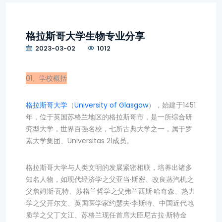
格拉斯哥大学生物专业分享
2023-03-02
1012
01、学校概括
格拉斯哥大学
（
University of Glasgow
），始建于1451
年，位于英国苏格兰地区的格拉斯哥市，是一所综合研
究型大学，世界百强名校，七所古典大学之一，属于罗
素大学集团、Universitas 21成员。
格拉斯哥大学与人类文明的发展紧密相联，培养出诸多
知名人物，如现代经济学之父亚当·斯密、改良蒸汽机之
父詹姆斯·瓦特、苏格兰哲学之父弗兰西斯·哈奇森、热力
学之父开尔文、英国医学家约瑟夫·李斯特、中国近代地
质学之父丁文江、苏格兰现任首席大臣尼古拉·斯特金