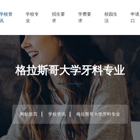
学校资
学校专
招生要
学费要
校园生
申请
讯
业
求
求
活
口
格拉斯哥大学牙料专业
网站首页
学校资讯
格拉斯哥大学牙料专业