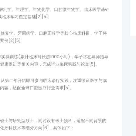
包括解剖学、生理学、生物化学、口腔微生物学、临床医学基础
临床学习奠定基础[2][5];
牙体修复学、牙周病学、口腔正畸学等核心临床科目，学子将
2][5];
床实操训练(累计临床时长超1000小时)，学子将在导师指导
健康促进等相关内容，完成毕业临床实践与论文[5]。
式，从第二年开始即可参与临床诊疗实践，注重循证医学与临
内容，适配全球口腔医疗行业需求[5]。
硕士与研究型硕士，同时设有硕士预科，适配不同背景的
化牙科技术等细分方向[6]，具体如下：