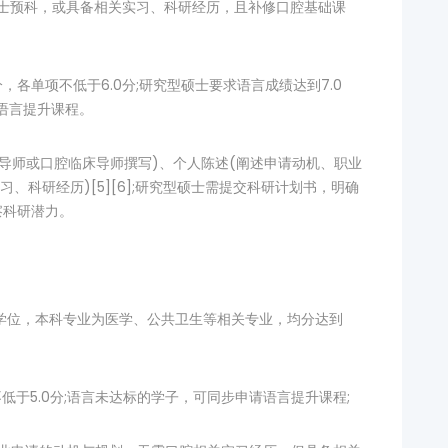
硕士预科，或具备相关实习、科研经历，且补修口腔基础课
，各单项不低于6.0分;研究型硕士要求语言成绩达到7.0
请语言提升课程。
科导师或口腔临床导师撰写)、个人陈述(阐述申请动机、职业
、科研经历)[5][6];研究型硕士需提交科研计划书，明确
察科研潜力。
士学位，本科专业为医学、公共卫生等相关专业，均分达到
不低于5.0分;语言未达标的学子，可同步申请语言提升课程;