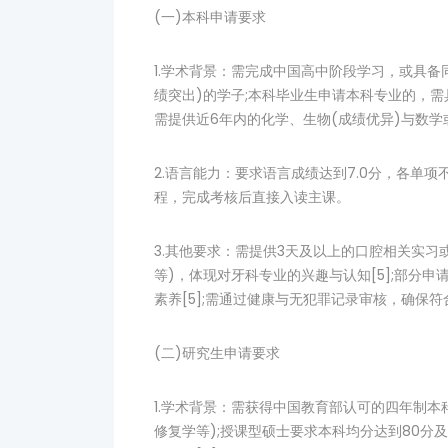
(一)本科申请要求
1.学术背景：需完成中国高中阶段学习，或具备
绩突出)的学子;本科毕业生申请本科专业的，
需提供近6年内的化学、生物(成绩优异)与数学或
2.语言能力：要求语言成绩达到7.0分，各单项
程，完成考核后直接入读主课。
3.其他要求：需提供3天及以上的口腔相关实
等)，体现对牙科专业的兴趣与认知[5];部分
素养[5];需通过健康与无犯罪记录审核，确保符
(二)研究生申请要求
1.学术背景：需获得中国教育部认可的四年制
修复学等);授课型硕士要求本科均分达到80分