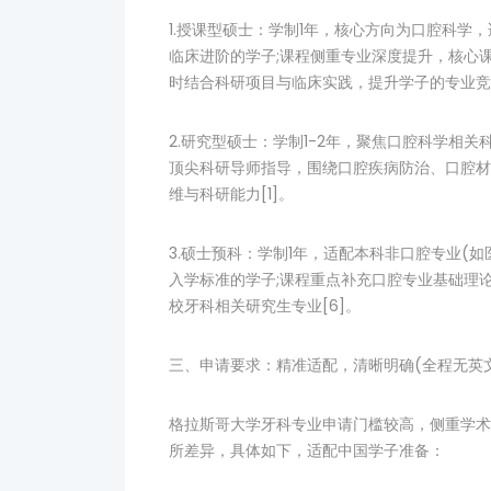
1.授课型硕士：学制1年，核心方向为口腔科
临床进阶的学子;课程侧重专业深度提升，核心
时结合科研项目与临床实践，提升学子的专业竞争
2.研究型硕士：学制1-2年，聚焦口腔科学相
顶尖科研导师指导，围绕口腔疾病防治、口腔材
维与科研能力[1]。
3.硕士预科：学制1年，适配本科非口腔专业(
入学标准的学子;课程重点补充口腔专业基础理
校牙科相关研究生专业[6]。
三、申请要求：精准适配，清晰明确(全程无英
格拉斯哥大学牙科专业申请门槛较高，侧重学术
所差异，具体如下，适配中国学子准备：