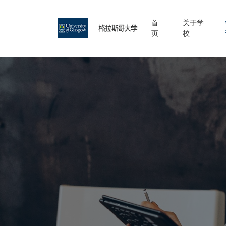
首
关于学
页
校