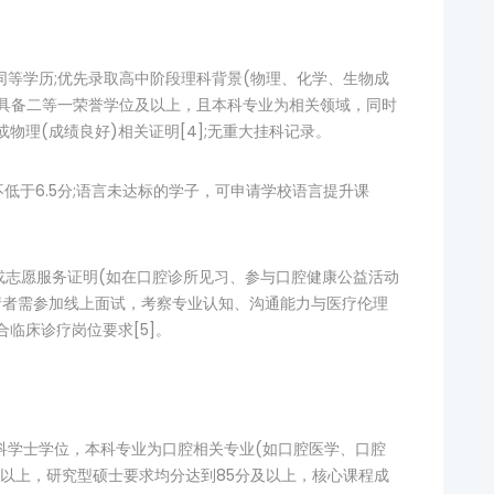
同等学历;优先录取高中阶段理科背景(物理、化学、生物成
需具备二等一荣誉学位及以上，且本科专业为相关领域，同时
物理(成绩良好)相关证明[4];无重大挂科记录。
不低于6.5分;语言未达标的学子，可申请学校语言提升课
习或志愿服务证明(如在口腔诊所见习、参与口腔健康公益活动
申请者需参加线上面试，考察专业认知、沟通能力与医疗伦理
合临床诊疗岗位要求[5]。
本科学士学位，本科专业为口腔相关专业(如口腔医学、口腔
及以上，研究型硕士要求均分达到85分及以上，核心课程成