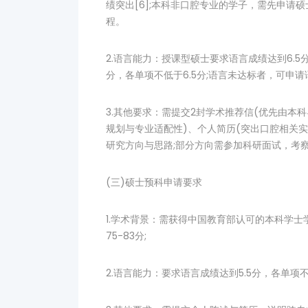
绩突出[6];本科非口腔专业的学子，需先申请
程。
2.语言能力：授课型硕士要求语言成绩达到6.5分
分，各单项不低于6.5分;语言未达标者，可申
3.其他要求：需提交2封学术推荐信(优先由本
规划与专业适配性)、个人简历(突出口腔相关实习
研究方向与思路;部分方向需参加科研面试，考
(三)硕士预科申请要求
1.学术背景：需获得中国教育部认可的本科学
75-83分;
2.语言能力：要求语言成绩达到5.5分，各单项