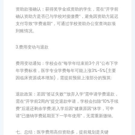
资助款项确认：获得奖学金或资助的学生，需在“开学前
确认资助方是否已与学校对接缴费”，避免因资助方延迟
支付导致“学费逾期”，可通过学校资助办公室查询款项
到账情况。
3.费用变动与退款
费用变动通知：学校会在“每学年结束前3个月”公布下学
年学费标准，医学专业学费每年可能上涨3%-5%(主要
因临床资源成本增加)，需提前预留上涨部分的预算;
退款政策：若因“签证失败”“放弃入学”需申请学费退款，
需在“开学前2周内”提交退款申请，学校会扣除“10%手续
费”后退还剩余学费;若入学后因“健康原因”休学，可申
请“已缴纳学费延期至下一学年使用”，无需重新缴纳。
七、总结：医学费用高但资助多，提前规划是关键