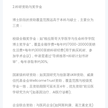
2.科研资助与奖学金
博士阶段的资助覆盖范围远高于本科与硕士，主要分为
三类：
校级全额奖学金：如“格拉斯哥大学医学与生命科学学院
博士奖学金”，覆盖全额学费+每年约17000-20000英镑
生活费+每年约3000英镑科研经费(用于购买耗材、参
加学术会议)，申请需通过“导师推荐+科研计划书评
审”，每年录取率约30%;
国家级科研资助：如英国研究与创新署UKRI资助、威康
信托基金会WellcomeTrust资助，覆盖范围与校级奖
学金一致，且资助期限可延长至4年，优先资助“前沿医
学研究方向”(如基因治疗、AI医疗诊断);
企业联合资助：与医药企业(如阿斯利康、葛兰素史克)