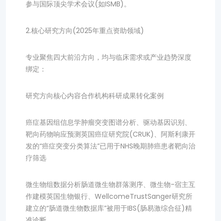
参与国际顶尖学术会议(如ISMB)。
2.核心研究方向(2025年重点资助领域)
专业聚焦四大前沿方向，均与临床需求或产业趋势深度
绑定：
研究方向核心内容合作机构科研成果转化案例
癌症基因组信息学肿瘤突变图谱分析、驱动基因识别、
靶向药物响应预测英国癌症研究院(CRUK)、阿斯利康开
发的“癌症突变分类算法”已用于NHS晚期肺癌患者靶向治
疗筛选
微生物组数据分析肠道微生物群落测序、微生物-宿主互
作建模英国生物银行、WellcomeTrustSanger研究所
建立的“肠道微生物数据库”被用于IBS(肠易激综合征)精
准诊断