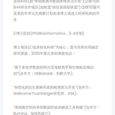
原创科研(如“单细胞测序数据降维算法开发”);②参与国
际科研合作项目(如欧盟“癌症基因组联盟”);③撰写1篇可
发表的学术论文摘要计划攻读博士或进入科研机构的学
生
3.博士阶段(PhDBioinformatics，3-4年制)
博士项目以“临床转化科研”为核心，需与导师共同确定
研究课题，2025年重点资助课题包括：
“基于多组学数据的阿尔茨海默病早期生物标志物识
别”(合作方：UKBiobank、剑桥大学);
“AI优化的抗生素耐药基因检测算法开发”(合作方：
WellcomeTrustSanger研究所、GSK);
“单细胞空间转录组数据的临床解读工具构建”(合作方：
Illumina、NHS苏格兰);