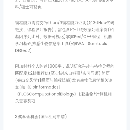
21、口语23、写作22)雅思7.0+或托福100+;英语授课本
科/硕士可豁免
编程能力需提交Python/R编程能力证明(如GitHub代码
链接、课程设计报告)，需包含1个生物数据处理案例(如
基因序列比对、数据可视化)掌握Perl/C++编程、机器
学习基础;熟悉生物信息学工具(如BWA、Samtools、
DESeq2)
附加材料个人陈述(800字，说明研究兴趣与格拉导师的
匹配度);2封推荐信(至少1封来自科研/实习导师);简历
(突出交叉学科经历与编程技能)发表生物信息学相关论
文(如《Bioinformatics》
《PLOSComputationalBiology》);获生物/计算机相
关竞赛奖项
3.奖学金机会(国际生可申请)