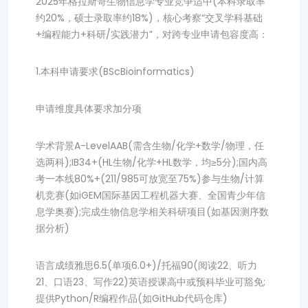
2025年格拉斯哥生物信息学专业竞争适中(本科录取率
约20%，硕士录取率约18%)，核心考察“交叉学科基础
+编程能力+科研/实践潜力”，对跨专业申请包容度高：
1.本科申请要求(BScBioinformatics)
申请维度具体要求加分项
学术背景A-LevelAAB(需含生物/化学+数学/物理，任
选两科);IB34+(HL生物/化学+HL数学，均≥5分);国内高
考一本线80%+(211/985可放宽至75%)参与生物/计算
机竞赛(如iGEM国际基因工程机器大赛、全国青少年信
息学奥赛);完成生物信息学相关科研项目(如基因测序数
据分析)
语言成绩雅思6.5(单项6.0+)/托福90(阅读22、听力
21、口语23、写作22)英语授课高中或预科毕业可豁免;
提供Python/R编程作品(如GitHub代码仓库)