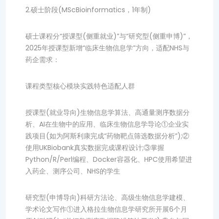
2.硕士阶段(MScBioinformatics，1年制)
硕士课程分“授课型(侧重就业)”与“研究型(侧重申博)”，
2025年授课型新增“临床生物信息学”方向，适配NHS与
药企需求：
课程类型核心模块实践特色适配人群
授课型(就业导向)生物信息学算法、高通量测序数据分
析、AI在生物中的应用、临床生物信息学导论①企业实
践项目(如为阿斯利康完成“药物靶点筛选数据分析”);②
使用UKBiobank真实数据完成课程设计;③掌握
Python/R/Perl编程、Docker容器化、HPC使用希望进
入药企、测序公司、NHS的学生
研究型(申博导向)科研方法论、高级生物信息学建模、
学术论文写作①进入格拉生物信息学研究所开展6个月