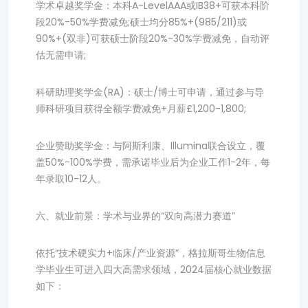
学术卓越奖学金：本科A-LevelAAA或IB38+可获本科阶
段20%-50%学费减免;硕士均分85%+(985/211)或
90%+(双非)可获硕士阶段20%-30%学费减免，自动评
估无需申请;
科研助理奖学金(RA)：硕士/博士可申请，通过参与导
师科研项目获得全额学费减免+月薪£1,200-1,800;
企业赞助奖学金：与阿斯利康、Illumina联合设立，覆
盖50%-100%学费，需承诺毕业后为企业工作1-2年，每
年录取10-12人。
六、就业前景：学术与业界的“双向高潜力赛道”
依托“技术硬实力+临床/产业资源”，格拉斯哥生物信息
学毕业生可进入四大高需求领域，2024届核心就业数据
如下：