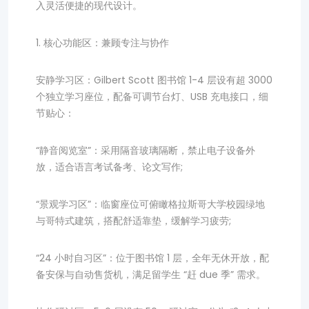
入灵活便捷的现代设计。
1. 核心功能区：兼顾专注与协作
安静学习区：Gilbert Scott 图书馆 1-4 层设有超 3000
个独立学习座位，配备可调节台灯、USB 充电接口，细
节贴心：
“静音阅览室”：采用隔音玻璃隔断，禁止电子设备外
放，适合语言考试备考、论文写作;
“景观学习区”：临窗座位可俯瞰格拉斯哥大学校园绿地
与哥特式建筑，搭配舒适靠垫，缓解学习疲劳;
“24 小时自习区”：位于图书馆 1 层，全年无休开放，配
备安保与自动售货机，满足留学生 “赶 due 季” 需求。