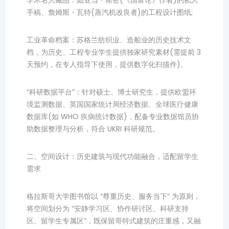
学术名人藏品：如亚当・斯密(《国富论》作者)的私人
手稿、詹姆斯・瓦特(蒸汽机改良者)的工程设计图纸;
工业革命档案：苏格兰纺织业、造船业的历史技术文
档，为历史、工程专业学生提供独家研究素材(需提前 3
天预约，在专人指导下使用，提供数字化扫描件)。
“科研数据平台”：针对硕士、博士研究生，提供欧盟环
境监测数据、英国国家统计局经济数据、全球医疗健康
数据库(如 WHO 疾病统计数据)，配备专业数据馆员协
助数据整理与分析，符合 UKRI 科研规范。
二、空间设计：历史建筑与现代功能融合，适配留学生
需求
格拉斯哥大学图书馆以 “尊重历史、服务当下” 为原则，
将空间划分为 “安静学习区、协作研讨区、科研支持
区、留学生专属区”，既保留哥特式建筑的庄重感，又融