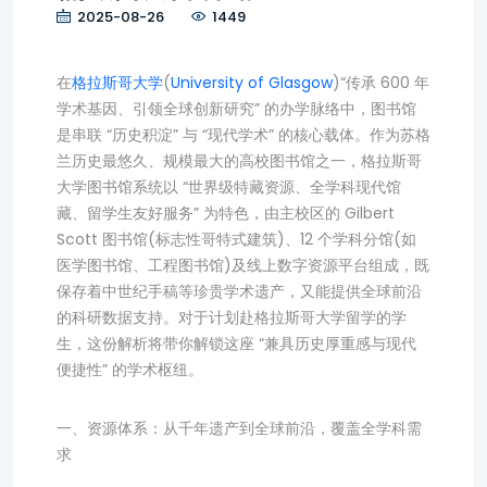
2025-08-26
1449
在
格拉斯哥大学
(
University of Glasgow
)“传承 600 年
学术基因、引领全球创新研究” 的办学脉络中，图书馆
是串联 “历史积淀” 与 “现代学术” 的核心载体。作为苏格
兰历史最悠久、规模最大的高校图书馆之一，格拉斯哥
大学图书馆系统以 “世界级特藏资源、全学科现代馆
藏、留学生友好服务” 为特色，由主校区的 Gilbert
Scott 图书馆(标志性哥特式建筑)、12 个学科分馆(如
医学图书馆、工程图书馆)及线上数字资源平台组成，既
保存着中世纪手稿等珍贵学术遗产，又能提供全球前沿
的科研数据支持。对于计划赴格拉斯哥大学留学的学
生，这份解析将带你解锁这座 “兼具历史厚重感与现代
便捷性” 的学术枢纽。
一、资源体系：从千年遗产到全球前沿，覆盖全学科需
求