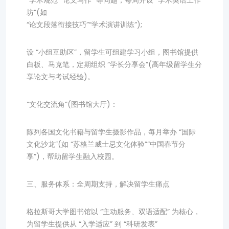
“学术规范”“论文写作” 等问题，每周开设 “学术英语工作
坊”(如
“论文段落衔接技巧”“学术演讲训练”);
设 “小组互助区”，留学生可组建学习小组，图书馆提供
白板、马克笔，定期组织 “学长分享会”(高年级留学生分
享论文与考试经验)。
“文化交流角”(图书馆大厅)：
陈列各国文化书籍与留学生摄影作品，每月举办 “国际
文化沙龙”(如 “苏格兰威士忌文化体验”“中国春节分
享”)，帮助留学生融入校园。
三、服务体系：全周期支持，解决留学生痛点
格拉斯哥大学图书馆以 “主动服务、双语适配” 为核心，
为留学生提供从 “入学适应” 到 “科研发表”