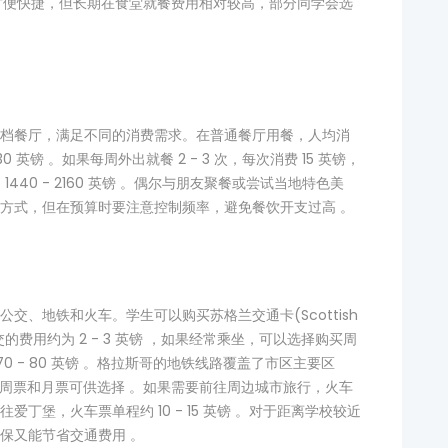
校食堂方便快捷，但长期在食堂就餐费用相对较高，部分同学会选
。
档餐厅，满足不同的消费需求。在普通餐厅用餐，人均消
- 30 英镑 。如果每周外出就餐 2 - 3 次，每次消费 15 英镑，
约 1440 - 2160 英镑 。偶尔与朋友聚餐或尝试当地特色美
方式，但在预算时要注意控制频率，避免餐饮开支过高 。
交、地铁和火车。学生可以购买苏格兰交通卡(Scottish
公交的费用约为 2 - 3 英镑 ，如果经常乘坐，可以选择购买周
 70 - 80 英镑 。格拉斯哥的地铁线路覆盖了市区主要区
也有周票和月票可供选择 。如果需要前往周边城市旅行，火车
丁堡，火车票单程约 10 - 15 英镑 。对于距离学校较近
保又能节省交通费用 。