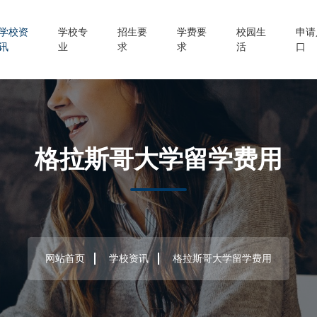
学校资
学校专
招生要
学费要
校园生
申请
讯
业
求
求
活
口
格拉斯哥大学留学费用
网站首页
学校资讯
格拉斯哥大学留学费用