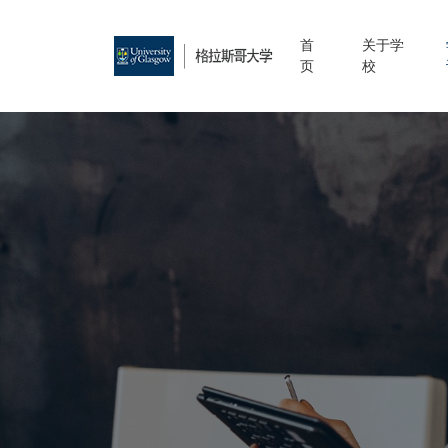
首
关于学
页
校