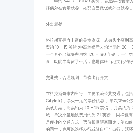
，一年约 5400 - 8640 英镑 。虽然学
择偶尔在食堂就餐，搭配自己做饭或外出就餐 
外出就餐
格拉斯哥拥有丰富的美食资源，从街头小店到高
费约 10 - 15 英镑 ;中高档餐厅人均消费约 20 
一个月外出就餐费用约 120 - 180 英镑 ，一年
食，既能丰富留学生活，也是体验当地文化的好
交通费：合理规划，节省出行开支
在格拉斯哥市内出行，主要依赖公共交通，包括公
Citylink)，享受一定的票价优惠 。单次乘坐
票或月票，周票约为 20 - 25 英镑 ，月票约为
域，单次乘坐地铁费用约为 2.1 英镑 ，同样
是便捷的交通方式，票价根据距离而定，例如前往爱
的同学，也可以选择步行或骑自行车出行，既环