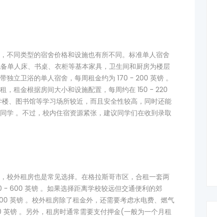
，不同类型的宿舍价格和设施也有所不同。标准单人宿舍
舍通常配备单人床、书桌、衣柜等基本家具，卫生间和厨房为楼层
立卫浴的单人宿舍，每周租金约为 170 - 200 英镑 。
租金根据房间大小和设施配置，每周约在 150 - 220
学楼、图书馆等学习场所较近，而且安全性较高，同时还能
同学 。不过，校内住宿资源紧张，建议同学们在收到录取
，校外租房也是常见选择。在格拉斯哥市区，合租一套两
 - 600 英镑 。如果选择距离学校较远但交通便利的郊
 500 英镑 。校外租房除了租金外，还需要考虑水电费、燃气
20 英镑 。另外，租房时通常需要支付押金(一般为一个月租