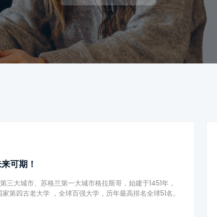
未来可期！
w)位于英国第三大城市、苏格兰第一大城市格拉斯哥，始建于1451年，
家第四古老大学 ，全球百强大学，历年最高排名全球51名。