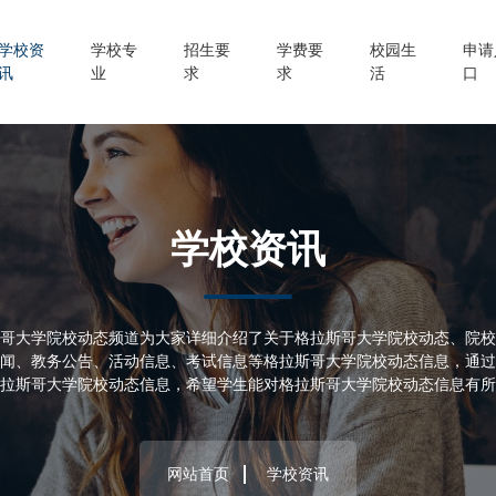
学校资
学校专
招生要
学费要
校园生
申请
讯
业
求
求
活
口
学校资讯
哥大学院校动态频道为大家详细介绍了关于格拉斯哥大学院校动态、院校
闻、教务公告、活动信息、考试信息等格拉斯哥大学院校动态信息，通过
拉斯哥大学院校动态信息，希望学生能对格拉斯哥大学院校动态信息有所
网站首页
学校资讯