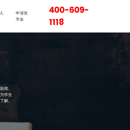
400-609-
入
申请奖
学金
1118
新闻、
为学生
了解。